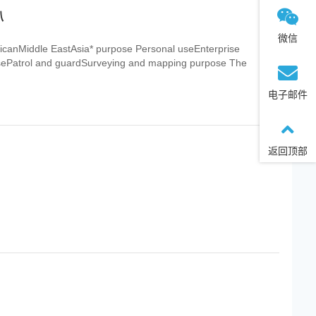
叭
微信
icanMiddle EastAsia* purpose Personal useEnterprise
usePatrol and guardSurveying and mapping purpose The
电子邮件
返回顶部