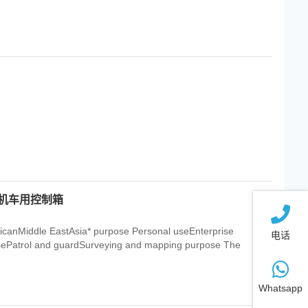
油机车用控制箱
icanMiddle EastAsia* purpose Personal useEnterprise
电话
usePatrol and guardSurveying and mapping purpose The
Whatsapp