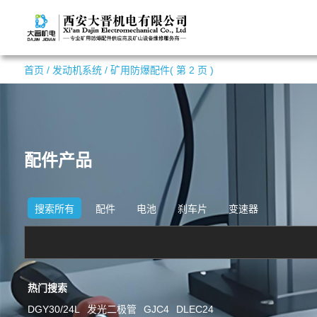
首页
/
发动机系统
/
矿用防爆配件
( 第 2 页 )
配件产品
搜索所有
配件
电池
刹车片
变速器
热门搜索
DGY30/24L
发光二极管
GJC4
DLEC24