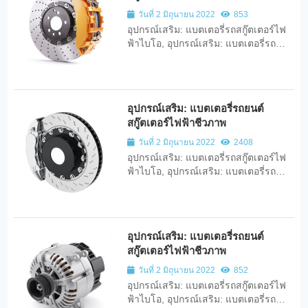
วันที่ 2 มิถุนายน 2022
853
อุปกรณ์เสริม: แบตเตอรี่รถสกู๊ตเตอร์ไฟ
ฟ้าไบโอ, อุปกรณ์เสริม: แบตเตอรี่รถ
สกู๊ตเตอร์ไฟฟ้าไบโอ
อุปกรณ์เสริม: แบตเตอรี่รถยนต์
สกู๊ตเตอร์ไฟฟ้าชีวภาพ
วันที่ 2 มิถุนายน 2022
2408
อุปกรณ์เสริม: แบตเตอรี่รถสกู๊ตเตอร์ไฟ
ฟ้าไบโอ, อุปกรณ์เสริม: แบตเตอรี่รถ
สกู๊ตเตอร์ไฟฟ้าไบโอ
อุปกรณ์เสริม: แบตเตอรี่รถยนต์
สกู๊ตเตอร์ไฟฟ้าชีวภาพ
วันที่ 2 มิถุนายน 2022
852
อุปกรณ์เสริม: แบตเตอรี่รถสกู๊ตเตอร์ไฟ
ฟ้าไบโอ, อุปกรณ์เสริม: แบตเตอรี่รถ