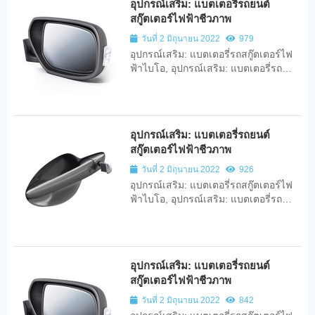
อุปกรณ์เสริม: แบตเตอรี่รถยนต์
สกู๊ตเตอร์ไฟฟ้าชีวภาพ
วันที่ 2 มิถุนายน 2022
979
อุปกรณ์เสริม: แบตเตอรี่รถสกู๊ตเตอร์ไฟ
ฟ้าไบโอ, อุปกรณ์เสริม: แบตเตอรี่รถ
สกู๊ตเตอร์ไฟฟ้าไบโอ
อุปกรณ์เสริม: แบตเตอรี่รถยนต์
สกู๊ตเตอร์ไฟฟ้าชีวภาพ
วันที่ 2 มิถุนายน 2022
926
อุปกรณ์เสริม: แบตเตอรี่รถสกู๊ตเตอร์ไฟ
ฟ้าไบโอ, อุปกรณ์เสริม: แบตเตอรี่รถ
สกู๊ตเตอร์ไฟฟ้าไบโอ
อุปกรณ์เสริม: แบตเตอรี่รถยนต์
สกู๊ตเตอร์ไฟฟ้าชีวภาพ
วันที่ 2 มิถุนายน 2022
842