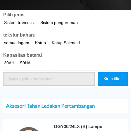
Pilih jenis:
Sistem transmisi
Sistem pengereman
tekstur bahan:
semua logam
Katup
Katup Solenoid
Kapasitas baterai
30AH
50HA
Kirim filter
Silakan pilih kriteria filter
Aksesori Tahan Ledakan Pertambangan
DGY30/24LX (B) Lampu