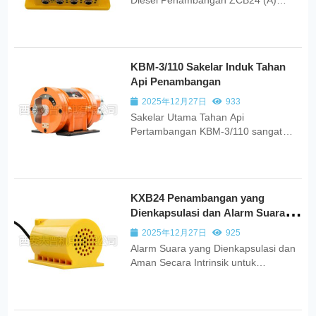
dirancang untuk digunakan di
lingkungan tambang batu bara bawah
tanah yang mengandung campuran
gas yang dapat meledak, seperti
KBM-3/110 Sakelar Induk Tahan
metana dan debu batu bara.
Api Penambangan
2025年12月27日
933
Sakelar Utama Tahan Api
Pertambangan KBM-3/110 sangat
cocok untuk digunakan di lingkungan
bawah tanah dengan bahaya ledakan
dari gas metana dan debu batu bara.
KXB24 Penambangan yang
Dienkapsulasi dan Alarm Suara
yang Aman Secara Intrinsik
2025年12月27日
925
Alarm Suara yang Dienkapsulasi dan
Aman Secara Intrinsik untuk
Pertambangan KXB24 adalah
perangkat alarm lapangan yang
dimaksudkan untuk digunakan di