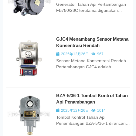
Generator Tahan Api Pertambangan
FB750/28C terutama digunakan
bersama dengan mesin tahan
ledakan seperti kendaraan dengan
ban karet, loader, forklift, dan genset
diesel.
GJC4 Menambang Sensor Metana
Konsentrasi Rendah
2025年12月26日
967
Sensor Metana Konsentrasi Rendah
Pertambangan GJC4 adalah
instrumen pendeteksi cerdas yang
memiliki fungsi seperti kalibrasi nol
otomatis, penyesuaian kemiringan
otomatis, dan alarm suara/visual yang
BZA-5/36-1 Tombol Kontrol Tahan
melebihi batas.
Api Penambangan
2025年12月26日
1014
Tombol Kontrol Tahan Api
Penambangan BZA-5/36-1 dirancang
untuk digunakan di tambang batu
bara bawah tanah yang memiliki