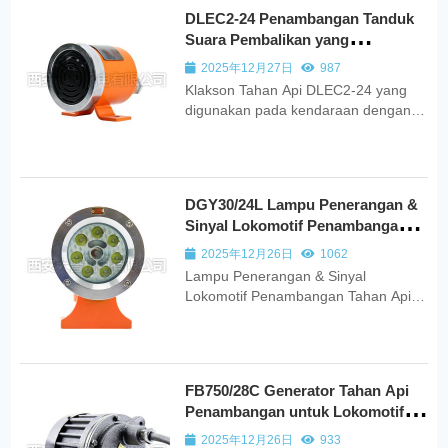
lokasi berbahaya di mana terdapat
DLEC2-24 Penambangan Tanduk
gas, debu, atau gas beracun yang
Suara Pembalikan yang
mudah terbakar.
Dienkapsulasi
2025年12月27日
987
Klakson Tahan Api DLEC2-24 yang
digunakan pada kendaraan dengan
ban karet tahan ledakan adalah
model dalam seri DLEC2 untuk
Klakson Elektronik yang Dienkapsulasi
Pertambangan dan Aman Secara
DGY30/24L Lampu Penerangan &
Intrinsik. Ini dirancang untuk
Sinyal Lokomotif Penambangan
digunakan dengan peralatan
Tahan Api
transportasi tambahan tahan ledakan
2025年12月26日
1062
...
Lampu Penerangan & Sinyal
Lokomotif Penambangan Tahan Api
LED DGY30/24L dirancang untuk
memberikan penerangan dan
pensinyalan untuk lokomotif diesel
tahan ledakan, lokomotif baterai, dan
FB750/28C Generator Tahan Api
lokomotif listrik di tambang batu bara
Penambangan untuk Lokomotif
bawah tanah.
Diesel
2025年12月26日
933