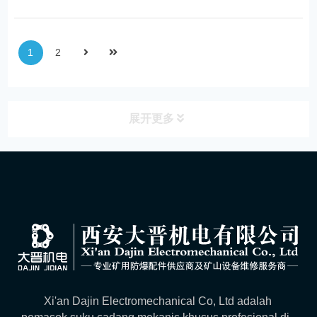
bahaya ledakan metana dan debu
batu bara.
1
2
展开更多
Xi'an Dajin Electromechanical Co, Ltd adalah