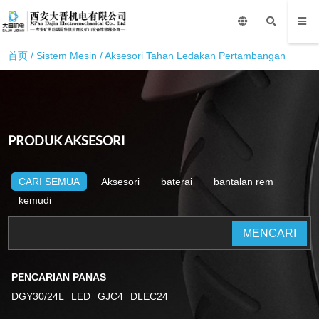
首页
/
Sistem Mesin
/
Aksesori Tahan Ledakan Pertambangan
PRODUK AKSESORI
CARI SEMUA
Aksesori
baterai
bantalan rem
kemudi
MENCARI
PENCARIAN PANAS
DGY30/24L
LED
GJC4
DLEC24