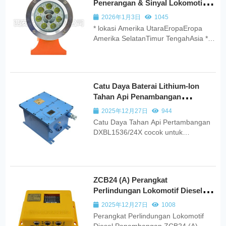
Penerangan & Sinyal Lokomotif
Penambangan Tahan Api
2026年1月3日
1045
* lokasi Amerika UtaraEropaEropa
Amerika SelatanTimur TengahAsia *
tujuan Penggunaan pribadi Pengguna
perusahaan Penggunaan pertanian
Penggunaan industri Penggunaan
penyelamatan Penggunaan patroli
Catu Daya Baterai Lithium-Ion
dan penjagaan Tujuan survei dan
Tahan Api Penambangan
pemetaan The Mining Flamepro...
DXBL2560/25.6Q
2025年12月27日
944
Catu Daya Tahan Api Pertambangan
DXBL1536/24X cocok untuk
digunakan di lingkungan tambang
batu bara bawah tanah yang
berbahaya yang mengandung gas
eksplosif seperti metana dan debu
ZCB24 (A) Perangkat
batu bara.
Perlindungan Lokomotif Diesel
Penambangan
2025年12月27日
1008
Perangkat Perlindungan Lokomotif
Diesel Penambangan ZCB24 (A)